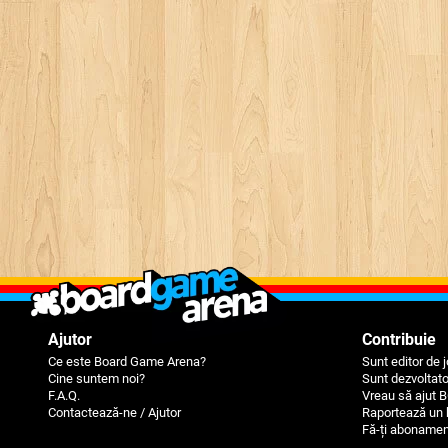
Ajutor
Contribuie
Ce este Board Game Arena?
Sunt editor de j
Cine suntem noi?
Sunt dezvoltat
F.A.Q.
Vreau să ajut 
Contactează-ne / Ajutor
Raportează un
Fă-ți aboname