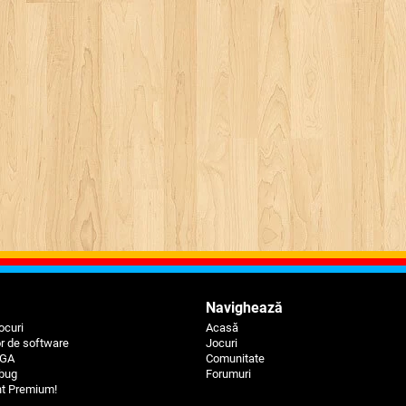
Navighează
ocuri
Acasă
or de software
Jocuri
BGA
Comunitate
 bug
Forumuri
nt Premium!