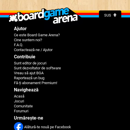
SUS
Ajutor
Ce este Board Game Arena?
Cine suntem noi?
F.A.Q.
Contactează-ne / Ajutor
Contribuie
Sunt editor de jocuri
Sunt dezvoltator de software
Vreau să ajut BGA
Raportează un bug
Fă-ți abonament Premium!
Navighează
Acasă
Jocuri
Comunitate
Forumuri
Urmărește-ne
Alătură-te nouă pe Facebook