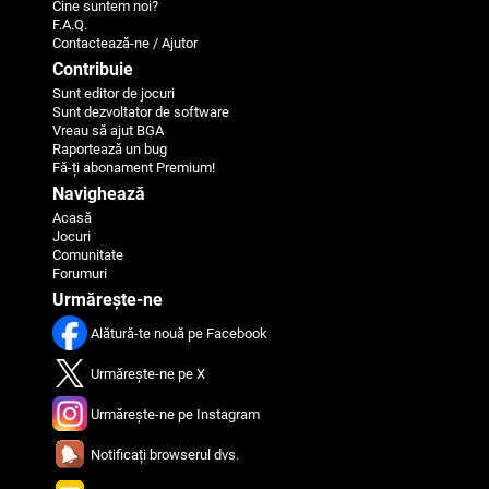
Cine suntem noi?
F.A.Q.
Contactează-ne / Ajutor
Contribuie
Sunt editor de jocuri
Sunt dezvoltator de software
Vreau să ajut BGA
Raportează un bug
Fă-ți abonament Premium!
Navighează
Acasă
Jocuri
Comunitate
Forumuri
Urmărește-ne
Alătură-te nouă pe Facebook
Urmărește-ne pe X
Urmărește-ne pe Instagram
Notificați browserul dvs.