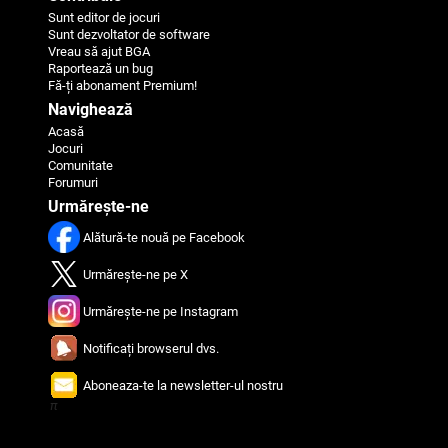
Sunt editor de jocuri
Sunt dezvoltator de software
Vreau să ajut BGA
Raportează un bug
Fă-ți abonament Premium!
Navighează
Acasă
Jocuri
Comunitate
Forumuri
Urmărește-ne
Alătură-te nouă pe Facebook
Urmărește-ne pe X
Urmărește-ne pe Instagram
Notificați browserul dvs.
Aboneaza-te la newsletter-ul nostru
π